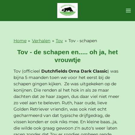
Ga
direct
naar
de
hoofdinhoud
Home
»
Verhalen
»
Tov
»
Tov - schapen
Tov - de schapen en..... oh ja, het
vrouwtje
Tov (officieel
Dutchfields Orna Dark Classic
) was
bijna 5 maanden toen we voor het eerst bij de
schapen gingen kijken. Ze was uitgekeken op de
konijnen. Die renden al het hok in als ze maar
dachten dat ze haar zagen, dus daar viel niet meer
zo veel aan te beleven. Ruth, haar oude, lieve
Golden Retriever vriendin, was ook niet echt
gecharmeerd van dat typische drijfgedrag, de
vissen konden er ook niks mee. En kleine baas...ja,
die wilde ook graag gewoon z'n auto's weer laten
racen zonder dat Tov er rondjes omheen rende..