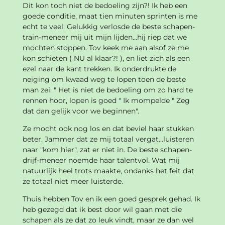
Dit kon toch niet de bedoeling zijn?! Ik heb een
goede conditie, maat tien minuten sprinten is me
echt te veel. Gelukkig verlosde de beste schapen-
train-meneer mij uit mijn lijden...hij riep dat we
mochten stoppen. Tov keek me aan alsof ze me
kon schieten ( NU al klaar?! ), en liet zich als een
ezel naar de kant trekken. Ik onderdrukte de
neiging om kwaad weg te lopen toen de beste
man zei: " Het is niet de bedoeling om zo hard te
rennen hoor, lopen is goed " Ik mompelde " Zeg
dat dan gelijk voor we beginnen".
Ze mocht ook nog los en dat beviel haar stukken
beter. Jammer dat ze mij totaal vergat...luisteren
naar "kom hier", zat er niet in. De beste schapen-
drijf-meneer noemde haar talentvol. Wat mij
natuurlijk heel trots maakte, ondanks het feit dat
ze totaal niet meer luisterde.
Thuis hebben Tov en ik een goed gesprek gehad. Ik
heb gezegd dat ik best door wil gaan met die
schapen als ze dat zo leuk vindt, maar ze dan wel