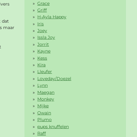
Grace
ivers
Griff
H-Ayla Happy
t dat
Iris
rs maar
Joey
Issla Joy
Jorrit
t
Kayne
Kess
Kira
Lleufer
Loveday/Doezel
Lynn
Maegan
Monkey
Mijke
Owain
Plumo
pups knuffelen
Raff