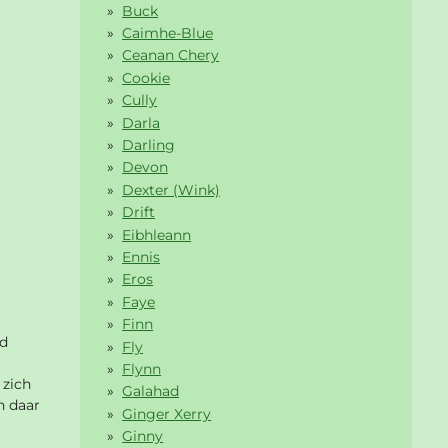
Buck
Caimhe-Blue
Ceanan Chery
Cookie
Cully
Darla
Darling
Devon
Dexter (Wink)
Drift
Eibhleann
Ennis
Eros
Faye
Finn
jd
Fly
Flynn
 zich
Galahad
n daar
Ginger Xerry
Ginny