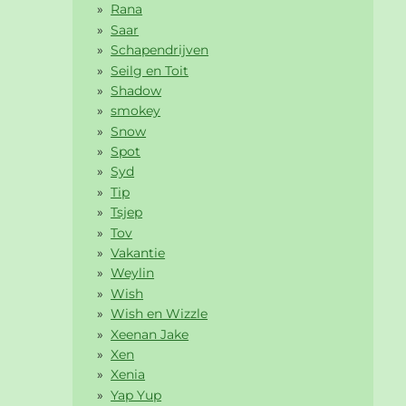
Rana
Saar
Schapendrijven
Seilg en Toit
Shadow
smokey
Snow
Spot
Syd
Tip
Tsjep
Tov
Vakantie
Weylin
Wish
Wish en Wizzle
Xeenan Jake
Xen
Xenia
Yap Yup