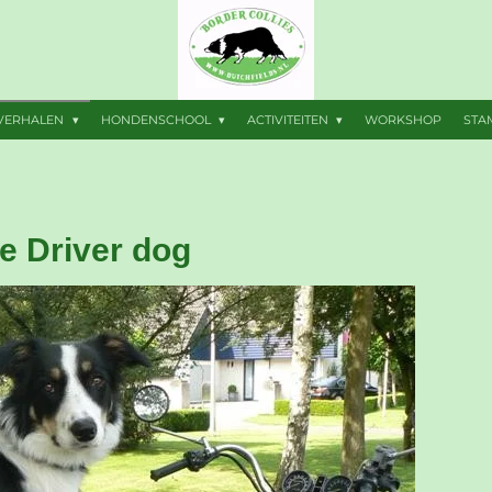
VERHALEN
HONDENSCHOOL
ACTIVITEITEN
WORKSHOP
ST
e Driver dog