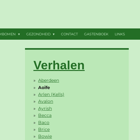
AMBOMEN
GEZONDHEID
CONTACT
GASTENBOEK
LINKS
Verhalen
Aberdeen
Aoife
Arlen (Kells)
Avalon
Ayrish
Becca
Baco
Brice
Bowie