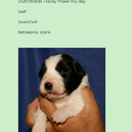
Dutchfields Tracey make my day
teef
zwart/wit
betekenis: sterk