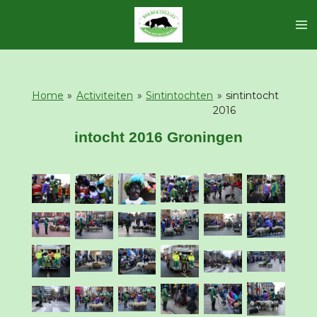
Ga
direct
naar
de
hoofdinhoud
Home
»
Activiteiten
»
Sintintochten
»
sintintocht
2016
intocht 2016 Groningen