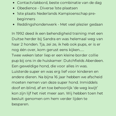
Contactvlakbord, beste combinatie van de dag
Obedience - Diverse 1ste plaatsen
1ste plaats Nederlands Kampioenschap pre-
beginners
Reddingshondenwerk - Met veel plezier gedaan
In 1992 deed ik een behendigheid training met een
Duitse herder bij Sandra en was helemaal weg van
haar 2 honden. Tja, zei ze, ik heb ook pups, er is er
nog één over, kom gerust eens kijken……
Twee weken later liep er een kleine border collie
pup bij ons in de huiskamer: Dutchfields Aberdeen.
Een geweldige hond, die voor alles in was.
Luisterde super en was erg lief voor kinderen en
andere dieren. Na bijna 16 jaar hebben we afscheid
moeten nemen van deze super hond. Inmiddels
doof en blind, af en toe behoorlijk ‘de weg kwijt’
kon zijn lijf het niet meer aan. Wij hebben toen het
besluit genomen om hem verder lijden te
besparen.