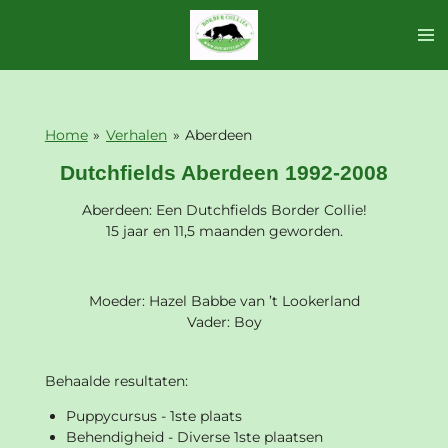
Ga
direct
naar
de
hoofdinhoud
Home
»
Verhalen
»
Aberdeen
Dutchfields Aberdeen 1992-2008
Aberdeen: Een Dutchfields Border Collie!
15 jaar en 11,5 maanden geworden.
Moeder: Hazel Babbe van ’t Lookerland
Vader: Boy
Behaalde resultaten:
Puppycursus - 1ste plaats
Behendigheid - Diverse 1ste plaatsen