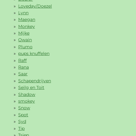
Loveday/Doezel
Lynn
Maegan
Monkey
Mijke
Owain
Plumo
pups knuffelen
Raff
Rana
Saar
Schapendrijven
Seilg en Toit
Shadow
smokey
Snow
Spot
Syd
Tip
Tsjep