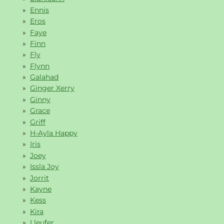
Ennis
Eros
Faye
Finn
Fly
Flynn
Galahad
Ginger Xerry
Ginny
Grace
Griff
H-Ayla Happy
Iris
Joey
Issla Joy
Jorrit
Kayne
Kess
Kira
Lleufer