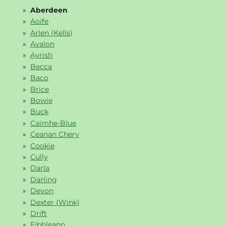
Aberdeen
Aoife
Arlen (Kells)
Avalon
Ayrish
Becca
Baco
Brice
Bowie
Buck
Caimhe-Blue
Ceanan Chery
Cookie
Cully
Darla
Darling
Devon
Dexter (Wink)
Drift
Eibhleann