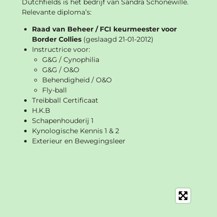
Dutchfields is het bedrijf van Sandra Schonewille.
Relevante diploma’s:
Raad van Beheer / FCI keurmeester voor
Border Collies
(geslaagd 21-01-2012)
I
nstructrice voor:
G&G / Cynophilia
G&G / O&O
Behendigheid / O&O
Fly-ball
Treibball Certificaat
H.K.B
Schapenhouderij 1
Kynologische Kennis 1 & 2
Exterieur en Bewegingsleer