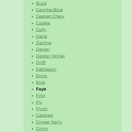
Buck
Caimhe-Blue
Ceanan Chery
Cookie
Cully
Darla
Darling
Devon
Dexter (Wink)
Drift
Eibhleann
Ennis
Eros
Faye
Finn
Fly
Flynn
Galahad
Ginger Xerry
Ginny