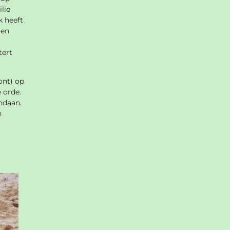
ilie
k heeft
ten
tert
ont) op
 orde.
ndaan.
n