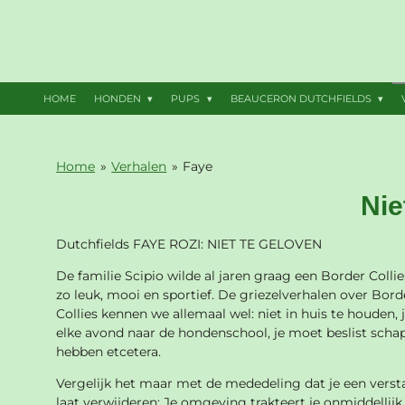
Ga
direct
naar
de
hoofdinhoud
HOME
HONDEN
PUPS
BEAUCERON DUTCHFIELDS
Home
»
Verhalen
»
Faye
Nie
Dutchfields FAYE ROZI: NIET TE GELOVEN
De familie Scipio wilde al jaren graag een Border Collie;
zo leuk, mooi en sportief. De griezelverhalen over Bord
Collies kennen we allemaal wel: niet in huis te houden,
elke avond naar de hondenschool, je moet beslist scha
hebben etcetera.
Vergelijk het maar met de mededeling dat je een verst
laat verwijderen: Je omgeving trakteert je onmiddellijk