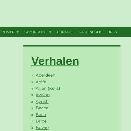
AMBOMEN
GEZONDHEID
CONTACT
GASTENBOEK
LINKS
Verhalen
Aberdeen
Aoife
Arlen (Kells)
Avalon
Ayrish
Becca
Baco
Brice
Bowie