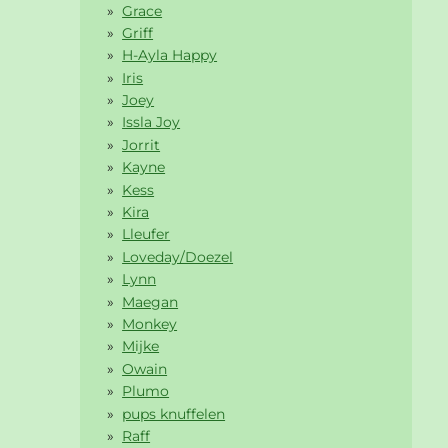
Grace
Griff
H-Ayla Happy
Iris
Joey
Issla Joy
Jorrit
Kayne
Kess
Kira
Lleufer
Loveday/Doezel
Lynn
Maegan
Monkey
Mijke
Owain
Plumo
pups knuffelen
Raff