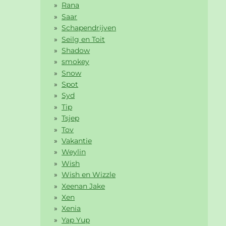
Rana
Saar
Schapendrijven
Seilg en Toit
Shadow
smokey
Snow
Spot
Syd
Tip
Tsjep
Tov
Vakantie
Weylin
Wish
Wish en Wizzle
Xeenan Jake
Xen
Xenia
Yap Yup