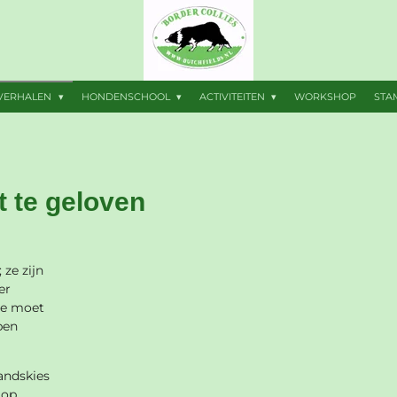
VERHALEN
HONDENSCHOOL
ACTIVITEITEN
WORKSHOP
ST
t te geloven
 ze zijn
er
 je moet
pen
andskies
 op